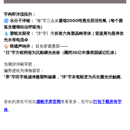
字构即洋流拓扑：
🌀
水分子淬链：
“海”字三点水
凝缩2000吨透光层活性氧（每个圆
弧含珊瑚幼虫呼吸泡）
💧
塑蜕光裂变：
“洋”字氵旁
折射六角塑晶畸变体｜竖提尾勾悬停发
光水母电流伞
🪸
暗礁声纳井：
目光穿透墨层——
“日”字方框坍缩为沉船磷光坐标（圈闭30亿年藻类固碳记忆体）
当潮汐冲刷字腔，
偏旁进化为净海器官：
“界”字田字格滤净微塑料磁暴，“洋”字末笔蜕变为共生菌光伏触腕
。
喜欢的朋友可前往
龚帆字库官网
查看更多，也可以
打包下载所有字
体
。