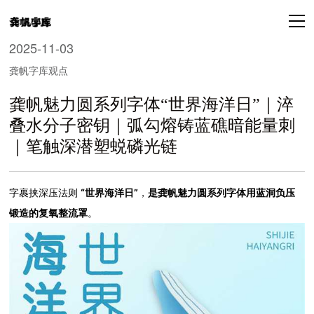
2025-11-03
龚帆字库观点
龚帆魅力圆系列字体“世界海洋日”｜淬
叠水分子密钥｜弧勾熔铸蓝礁暗能量刺
｜笔触深潜塑蜕磷光链
字裹挟深压法则
“世界海洋日”
，
是龚帆魅力圆系列字体用蓝洞负压
锻造的复氧整流罩
。