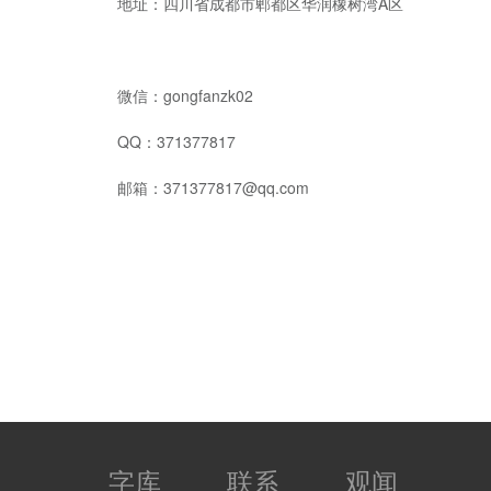
地址：四川省成都市郫都区华润橡树湾A区
微信：gongfanzk02
QQ：371377817
邮箱：371377817@qq.com
字库
联系
观闻