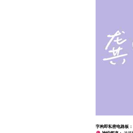
字构即私密电路板：
🧶
神经笔迹：
连笔