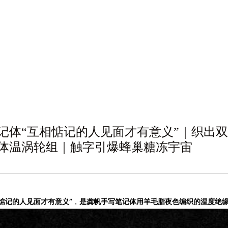
记体“互相惦记的人见面才有意义”｜织出
体温涡轮组｜触字引爆蜂巢糖冻宇宙
相惦记的人见面才有意义”
，
是龚帆手写笔记体用羊毛脂夜色编织的温度绝