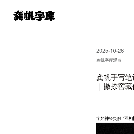
2025-10-26
龚帆字库观点
龚帆手写笔
｜撇捺窖藏
字如神经突触
“互