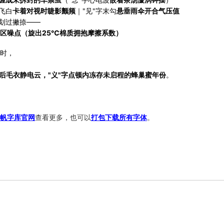
飞白
卡着对视时睫影颤频
｜"见"字末勾
悬垂雨伞开合气压值
划过撇捺——
区噪点（旋出25℃棉质拥抱摩擦系数）
时，
晒后毛衣静电云，"义"字点顿内冻存未启程的蜂巢蜜年份
。
帆字库官网
查看更多，也可以
打包下载所有字体
。