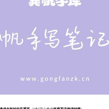
缠成未拆封的车票茧
（"念"字心电波
嵌着茶汤漩涡钟摆
）