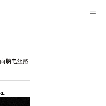
双向脑电丝路
缘体
。