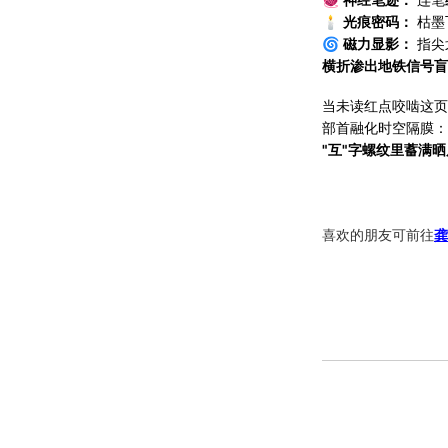
🕯️
光痕密码：
枯墨
🌀
磁力显影：
指尖
横折渗出地铁信号盲
当未读红点咬啮这页
部首融化时空隔膜：
"互"字螺纹里蓄满
喜欢的朋友可前往
龚