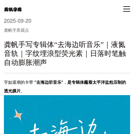
2025-09-20
龚帆字库观点
龚帆手写专辑体“去海边听音乐”｜液氮
音轨｜字纹埋浪型荧光素｜日落时笔触
自动膨胀潮声
字如退潮的卡带
“去海边听音乐”
，
是专辑体蘸着太平洋盐粒压制的
透光膜片
。