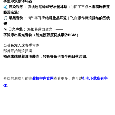
字型即浪频译码器：
🌊
浸染程序：
弧线连笔
蜷成寄居蟹耳蜗
（"海"字三点水
蓄着昨夜蓝
眼泪余温
）
🎵
晒黑音阶：
"听"字耳廓
结满盐晶耳返
｜飞白
漂作碎浪揉皱的五线
谱
☀️
日光声擎：
海报暴露自然光下——
字隙浮出磷光音轨（随光照强度切换潮汐BGM）
当暮色灌入这卷手写体，
部首开始随浪摇摆：
捺画末端黏着透明藤壶，转折夹角卡着半融日落沙漏。
喜欢的朋友可前往
龚帆字库官网
查看更多，也可以
打包下载所有字
体
。